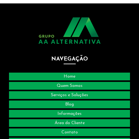
Empresa de gestão de resíduos sólidos
Empresa de logística reversa
Empresa de reciclagem
Empresa de reciclagem de papel e papelão
NAVEGAÇÃO
Empresa de transporte de resíduos
Empresa de transporte de resíduos sólidos
Home
Empresa de tratamento de resíduos industriais
Quem Somos
Serviços e Soluções
Empresa de trituração de papel
Blog
Empresas de compra de sucata
Informações
Empresas de gerenciamento de resíduos sp
Área do Cliente
Empresas de logística reversa em sp
Contato