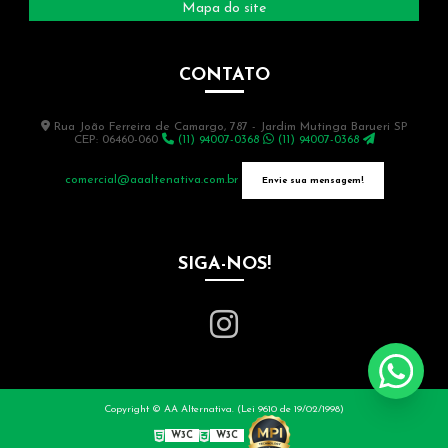
Mapa do site
Empresas plano de gerenciamento de resíduos sólidos
Empresas de tratamento de resíduos
CONTATO
Gerenciamento de resíduos da construção civil
Rua João Ferreira de Camargo, 787 - Jardim Mutinga Barueri SP
Gerenciamento de resíduos industriais
CEP: 06460-060
(11) 94007-0368
(11) 94007-0368
Gestão de resíduos industriais
comercial@aaaltenativa.com.br
Envie sua mensagem!
Gestão de resíduos não perigosos
Gestão de resíduos perigosos
SIGA-NOS!
Gestão resíduos sólidos
Locação de escavadeira
Locação de escavadeira 20 toneladas
Locação de escavadeira hidráulica
Copyright © AA Alternativa. (Lei 9610 de 19/02/1998)
W3C
W3C
Locação de escavadeira hidráulica preço