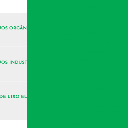
Transporte de resíduos biológicos
Transpor
Transporte de resíduos de constr
Transporte de resíduos industriais
Transpor
UOS ORGÂNICOS
Transporte de resíduos químicos
Transport
Transporte e tratamento de r
Transporte e tratamento de resíd
Tratamento de resíduos
Tratamento de
OS INDUSTRIAIS
Tratamento de resíduos agric
Tratamento de resíduos agroind
Tratamento de resíduos alime
 DE LIXO ELETRÔNICO
Tratamento de resíduos ali
Tratamento de resíduos armaz
Tratamento de resíduos biol
Tratamento de resíduos carbono
Tratament