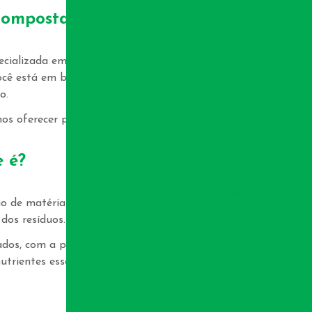
Empresa de descarte de plás
 compostagem
!
Empresa de destinação de re
Empresa especializada em de
ializada em gerenciamento total de resíduos, transporte
você está em busca de um
serviço de compostagem
Empresa de gerenciamento de 
o.
Empresa de gerenciamento de resíduos da
os oferecer para o seu negócio!
Empresa gerenciamento de resíduos
Empresa de gerenciamento de resíduo
e é?
Empresa de gerenciamento de resíd
Empresa gestão de resíd
de matéria orgânica em adubo natural, utilizando
Empresa de gestão de resíduos i
dos resíduos.
Empresa de gestão de resíduos nã
ados, com a presença de oxigênio, umidade e temperatura
Empresa de gestão de resíduos 
trientes essenciais para o crescimento de plantas e
Empresa de gestão de resíduos
Empresa de logística reversa
Empres