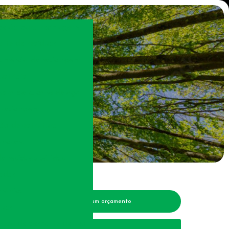
elão para reciclagem
rte de resíduos
omércio de reciclagem
striais
pra de sucata de aço
reciclagem
ão de estrutura
oncreto
 resíduos sólidos
adas
trônico
Solicite um orçamento
duos
esa de descarte de lixo