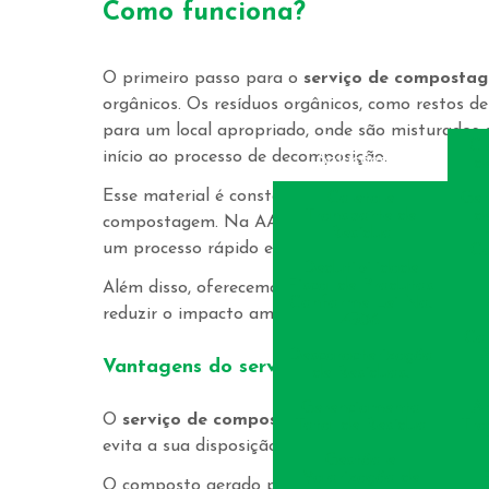
Como funciona?
O primeiro passo para o
serviço de composta
orgânicos. Os resíduos orgânicos, como restos de
para um local apropriado, onde são misturados 
Serviços e
Cl
início ao processo de decomposição.
Soluções
d
Esse material é constantemente revirado e monit
Coleta e
Ger
Transporte de
d
compostagem. Na AA Alternativa, utilizamos eq
Resíduo
I
um processo rápido e eficiente de compostagem.
Co
Dedutibilidade
Fiscal de Produtos
Além disso, oferecemos orientações sobre a corr
Conforme Lei No.
reduzir o impacto ambiental e promover a suste
4506
Co
Descaracterização
A
Vantagens do
serviço de compostagem
de Resíduos.
Gerenciamento
A
O
serviço de compostagem
é uma alternativa s
Total de Resíduo
Tra
evita a sua disposição inadequada em aterros, o
Gestão e
Valorização de
O composto gerado pode ser utilizado na agricu