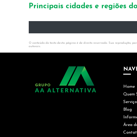
Principais cidades e regiões 
O conteúdo do texto desta página é de direito reservado. Sua reprodução, parc
autorais
.
NAV
Home
Quem 
Serviço
Blog
Inform
Área d
Conta