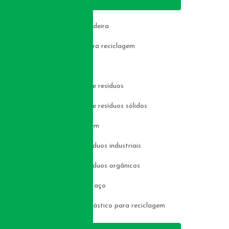
Informações
ticos
Aluguel de pá carregadeira
síduos
molição
Coleta de papelão para reciclagem
resíduos
Coleta de resíduos
 construção civil
Coleta e transporte de resíduos
 industriais
Coleta e transporte de resíduos sólidos
s não perigosos
uos perigosos
Comércio de reciclagem
uos
Compostagem de resíduos industriais
ndustriais
Compostagem de resíduos orgânicos
o perigosos
Compra de sucata de aço
perigosos
Compra e venda de plástico para reciclagem
 sólidos
a de reciclagem
Demolição construção civil