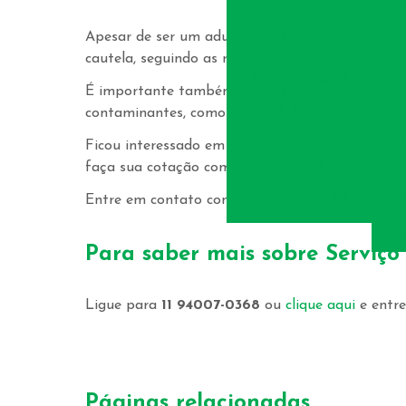
Resíduos de
d
Construção Civil e
Resíduos
Apesar de ser um adubo natural, o composto ge
Orgânicos
cautela, seguindo as recomendações de uso adeq
Ob
Transportes de
É importante também garantir que os resíduos u
Resíduos
Perigosos
contaminantes, como agrotóxicos e metais pesad
Tr
Transportes de
Tra
Ficou interessado em implementar o
serviço d
Resíduos
R
Recicláveis
faça sua cotação com a AA Alternativa.
Tratamento de
Pr
Entre em contato conosco e saiba mais sobre esse
Resíduo
pa
S
Para saber mais sobre Serviç
Ligue para
11 94007-0368
ou
clique aqui
e entre
Páginas relacionadas