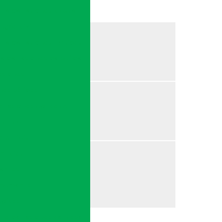
Empresas de tratamento de resíduos
te de resíduos classe 1
Gerenciamento de resíduos da construção civil
ução civil
te de resíduos líquidos
Gerenciamento de resíduos industriais
e de resíduos de saúde
Gestão de resíduos industriais
esíduos
Gestão de resíduos não perigosos
uos sólidos
Gestão de resíduos perigosos
 resíduos agrícolas
ultura
Gestão resíduos sólidos
ustriais
Locação de escavadeira
ntícios
Locação de escavadeira 20 toneladas
mentos
Locação de escavadeira hidráulica
enamento
Locação de escavadeira hidráulica preço
ógicos
o de resíduos celulose
Locação de escavadeira com rompedor