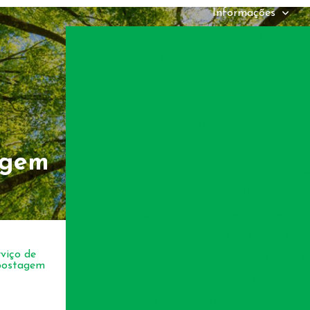
Informações
Aluguel de pá carregadeira
Coleta de pap
Coleta de resíduos
Coleta e transpo
Coleta e transporte de resíduos sólidos
C
Compostagem de resíduos indu
Compostagem de resíduos orgânicos
Com
Compra e venda de plástico para 
agem
Demolição construção civil
Demoliç
Demolição de estruturas de c
Elaboração de plano de gerenciamento de
Empresa de coleta de lâmp
Empresa de coleta de lixo ele
Empresa de coleta de resí
Empresa de coleta de resíduos sólidos
Empr